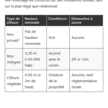
bon voisinage est construit sur des fondations solides, tant
sur le plan légal que relationnel.
Type de
Hauteur
Conditions
Démarches à
clôture
minimale
suivre
Pas de
Mur
hauteur
N/A
Aucune
privatif
minimale
3,20 m
Accord
Mur
(>50 000
avec le
DP si >2m
mitoyen
hab)
voisin
0,50 m (≤
Distance
Aucune, sauf
Clôture
2m de
de la
réglementation
végétale
haut)
propriété
locale