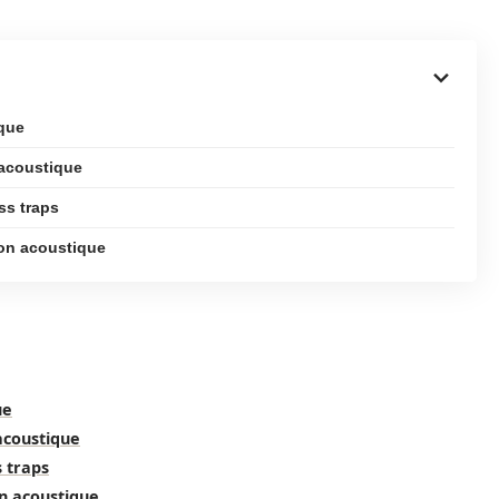
ique
 acoustique
ss traps
ion acoustique
ue
 acoustique
s traps
on acoustique