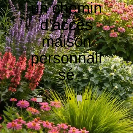
un chemin
d’accès
maison
personnali
sé
17 juin 2026
Jardin