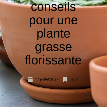
conseils
pour une
plante
grasse
florissante
17 juillet 2024
Jardin