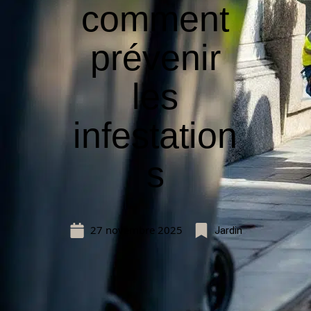
comment
prévenir
les
infestation
s
27 novembre 2025
Jardin