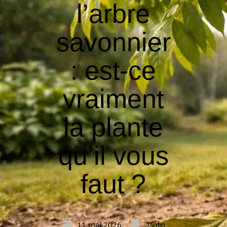
l’arbre
savonnier
: est-ce
vraiment
la plante
qu’il vous
faut ?
11 mai 2026
Jardin