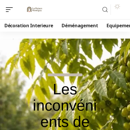
Décoration Interieure
Déménagement
Equipeme
Les
inconvéni
ents de