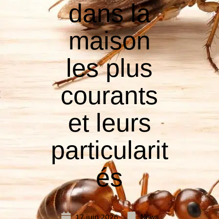
dans la
maison
les plus
courants
et leurs
particularit
és
17 juin 2026
News