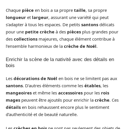
Chaque
pièce
en bois a sa propre
taille
, sa propre
longueur
et
largeur
, assurant une variété qui peut
s’adapter à tous les espaces. De petits
santons
délicats
pour une
petite crèche
à des
pièces
plus grandes pour
des
collections
majeures, chaque élément contribue à
l’ensemble harmonieux de la
crèche de Noël
.
Enrichir la scène de la nativité avec des détails en
bois
Les
décorations de Noël
en bois ne se limitent pas aux
santons
. D’autres éléments comme les
étables
, les
mangeoires
et même les
accessoires
pour les
rois
mages
peuvent être ajoutés pour enrichir la
crèche
. Ces
détails
en bois rehaussent encore plus le sentiment
d’authenticité et de beauté naturelle.
Les
crèches en bois
ne sont pas seulement des objets de