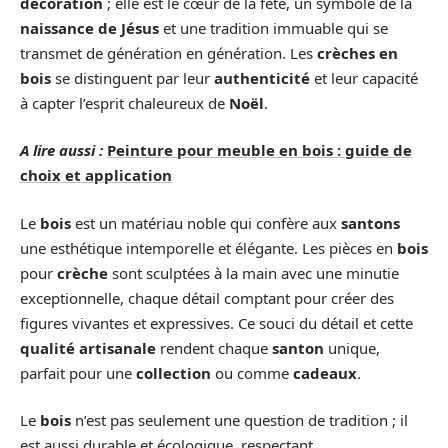
décoration
; elle est le cœur de la fête, un symbole de la
naissance de Jésus
et une tradition immuable qui se
transmet de génération en génération. Les
crèches en
bois
se distinguent par leur
authenticité
et leur capacité
à capter l’esprit chaleureux de
Noël
.
A lire aussi :
Peinture pour meuble en bois : guide de
choix et application
Le
bois
est un matériau noble qui confère aux
santons
une esthétique intemporelle et élégante. Les pièces en
bois
pour
crèche
sont sculptées à la main avec une minutie
exceptionnelle, chaque détail comptant pour créer des
figures vivantes et expressives. Ce souci du détail et cette
qualité artisanale
rendent chaque
santon
unique,
parfait pour une
collection
ou comme
cadeaux
.
Le
bois
n’est pas seulement une question de tradition ; il
est aussi durable et écologique, respectant