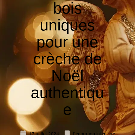
bois
uniques
pour une
crèche de
Noël
authentiqu
e
17 juillet 2024
Décoration Interieure