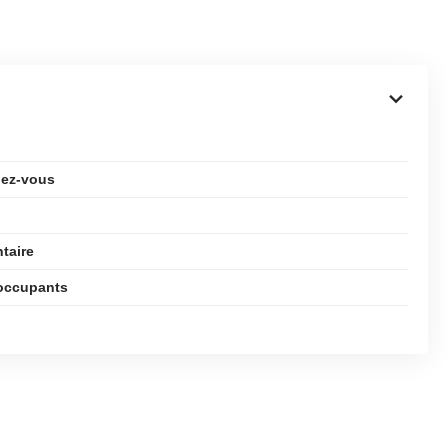
ndez-vous
taire
s occupants