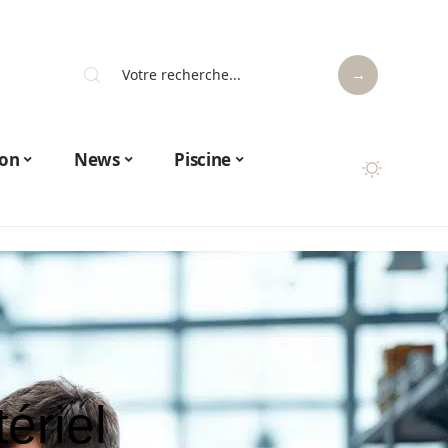
on
News
Piscine
ériel