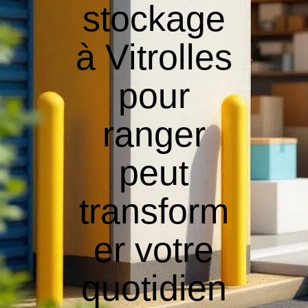
stockage
à Vitrolles
pour
ranger
peut
transform
er votre
quotidien