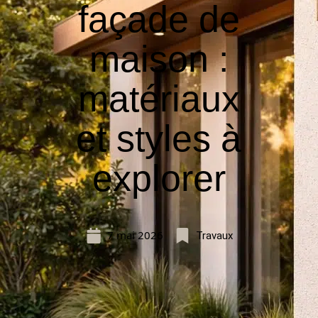
façade de
maison :
matériaux
et styles à
explorer
7 mai 2026
Travaux