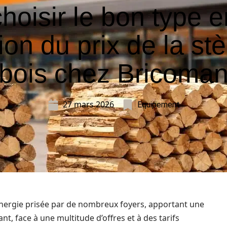
choisir le bon type e
ion du prix de la st
bois chez Bricoma
27 mars 2026
Equipement
nergie prisée par de nombreux foyers, apportant une
nt, face à une multitude d’offres et à des tarifs