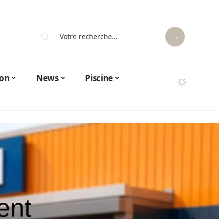
on
News
Piscine
ent