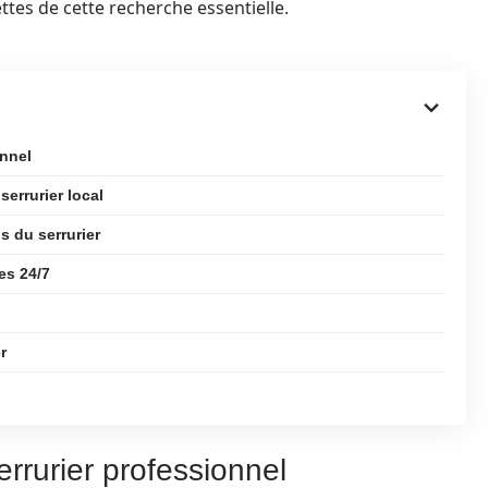
tes de cette recherche essentielle.
onnel
serrurier local
ns du serrurier
es 24/7
r
errurier professionnel