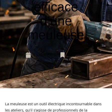
efficace
d’une
meuleuse
5 juillet 2026
Equipement
La meuleuse est un outil électrique incontournable dans
les ateliers, qu’il s’agisse de professionnels de la