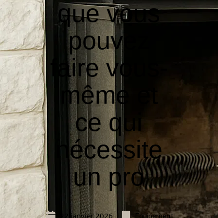
que vous
pouvez
faire vous-
même et
ce qui
nécessite
un pro
22 janvier 2026
Equipement