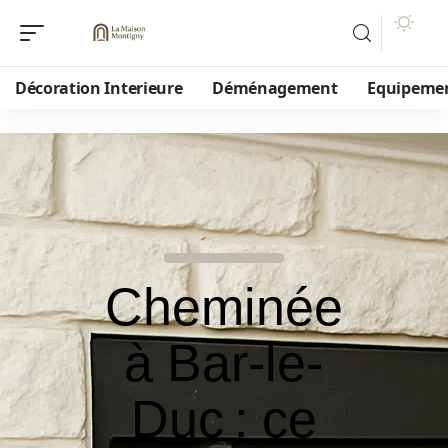
Décoration Interieure
Déménagement
Equipeme
Cheminée
à Bar-le-
Duc : ce