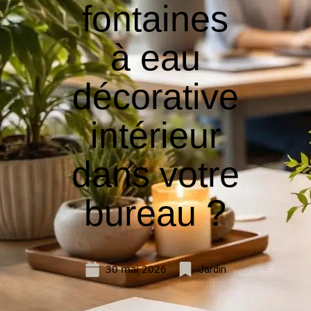
fontaines
à eau
décorative
intérieur
dans votre
bureau ?
30 mai 2026
Jardin