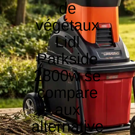
de
végétaux
Lidl
Parkside
2800w se
compare
aux
alternative