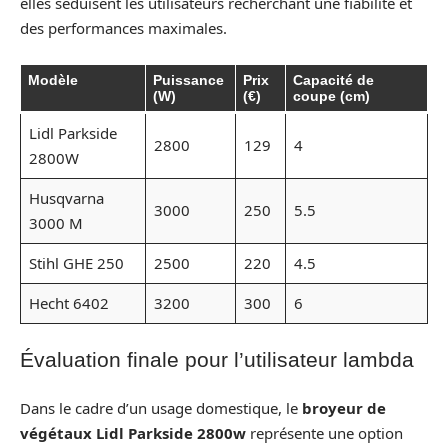
elles séduisent les utilisateurs recherchant une fiabilité et
des performances maximales.
Modèle
Puissance
Prix
Capacité de
(W)
(€)
coupe (cm)
Lidl Parkside
2800
129
4
2800W
Husqvarna
3000
250
5.5
3000 M
Stihl GHE 250
2500
220
4.5
Hecht 6402
3200
300
6
Évaluation finale pour l’utilisateur lambda
Dans le cadre d’un usage domestique, le
broyeur de
végétaux Lidl Parkside 2800w
représente une option