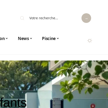
on
News
Piscine
fants