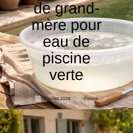
de grand-
mère pour
eau de
piscine
verte
6 juillet 2026
Piscine